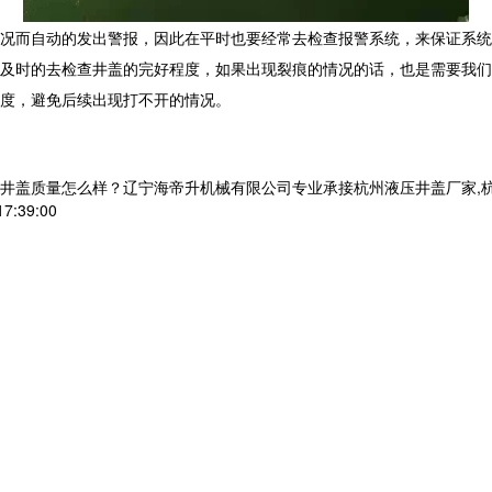
况而自动的发出警报，因此在平时也要经常去检查报警系统，来保证系统
及时的去检查井盖的完好程度，如果出现裂痕的情况的话，也是需要我们
度，避免后续出现打不开的情况。
质量怎么样？辽宁海帝升机械有限公司专业承接杭州液压井盖厂家,杭州综合管
7:39:00