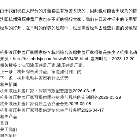
由于我们现在大部分的井盖都是有报警系统的，因此也可能会出现为的情
沈阳
杭州液压井盖
厂家也在不断的提醒大家，我们在日常生活中的使用要
经常的打开，在平时的保养的过程中，也是需要经常去检查井盖的灵敏程
杭州液压井盖厂家哪家好？杭州综合管廊井盖厂家报价是多少？杭州电动井盖
来源：http://hz.lnhdsjx.com/news993435.html 发布时间：2023-12-20 1
相关标签：
沈阳液压井盖厂家
,
液压井盖厂家
,
上一条：
杭州综合廊井盖厂家是如何施工的
下一条：
杭州电动井盖都有什么优势
相关新闻
杭州液压井盖厂家：深耕市政配套建设
2026-06-15
杭州液压井盖厂家可提供哪些材质与规格的定制服务
2026-05-29
杭州液压井盖厂家资质是否齐全合规
2026-05-08
杭州液压井盖厂家可提供定制化生产服务吗
2026-04-17
相关产品
首页
关于我们
服务项目